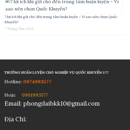
7 lợi ích khi gửi chó đến trung tâm huấn luyện – Vì sao nên chọn Quốc
Khuyển?
7 Tháng Tám, 2025
TRƯỜNG HUẤN LUYỆN CHÓ NGHIỆP VỤ QUỐC KHUYỂN 577
Hotline:
0974993577​​
Hoặc
0901993577
Email: phongdaibkk10@gmail.com
Địa Chỉ: