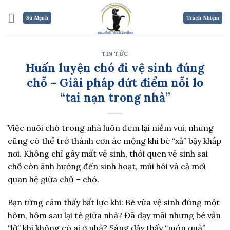
Skip
to
Sứ Mệnh
Trách Nhiệm
content
TIN TỨC
Huấn luyện chó đi vệ sinh đúng
chỗ – Giải pháp dứt điểm nỗi lo
“tai nạn trong nhà”
Việc nuôi chó trong nhà luôn đem lại niềm vui, nhưng
cũng có thể trở thành cơn ác mộng khi bé “xả” bậy khắp
nơi. Không chỉ gây mất vệ sinh, thói quen vệ sinh sai
chỗ còn ảnh hưởng đến sinh hoạt, mùi hôi và cả mối
quan hệ giữa chủ – chó.
Bạn từng cảm thấy bất lực khi: Bé vừa vệ sinh đúng một
hôm, hôm sau lại tè giữa nhà? Đã dạy mãi nhưng bé vẫn
“lỡ” khi không có ai ở nhà? Sáng dậy thấy “món quà”