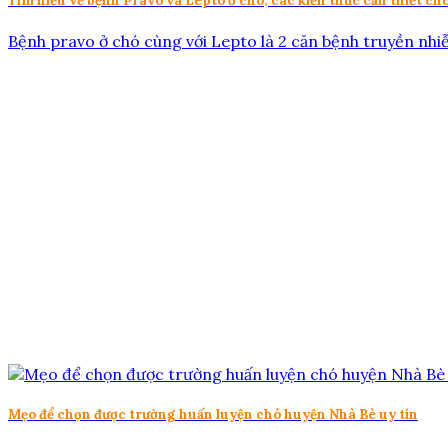
Tìm hiểu về bệnh Pravo và Lepto ở chó, các kiến thức cần thiết ch
Bệnh pravo ở chó cùng với Lepto là 2 căn bệnh truyền nhiễ
Mẹo để chọn được trường huấn luyện chó huyện Nhà Bè uy tín