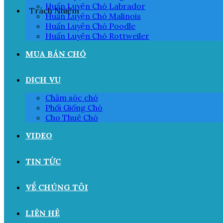
Huấn Luyện Chó Labrador
Trách Nhiệm
Huấn Luyện Chó Malinois
Huấn Luyện Chó Poodle
Huấn Luyện Chó Rottweiler
MUA BÁN CHÓ
DỊCH VỤ
Chăm sóc chó
Phối Giống Chó
Cho Thuê Chó
VIDEO
TIN TỨC
VỀ CHÚNG TÔI
LIÊN HỆ