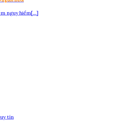
o người nuôi
m nguy hiểm[...]