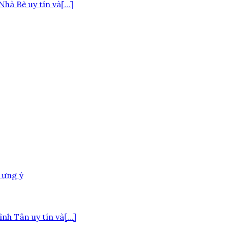
à Bè uy tín và[...]
h Tân uy tín và[...]