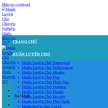
Skip to content
TRANG CHỦ
HUẤN LUYỆN CHÓ
Huấn Luyện Chó Samoyed
Huấn Luyện Chó Doberman
Huấn Luyện Chó Alaska
Huấn Luyện Chó Pug
Huấn Luyện Chó Phốc Sóc
Huấn Luyện Chó Golden
Huấn Luyện Chó Husky
Sứ Mệnh
Huấn Luyện Chó Becgie
Huấn Luyện Chó Phú Quốc
Huấn luyện chó Corgi