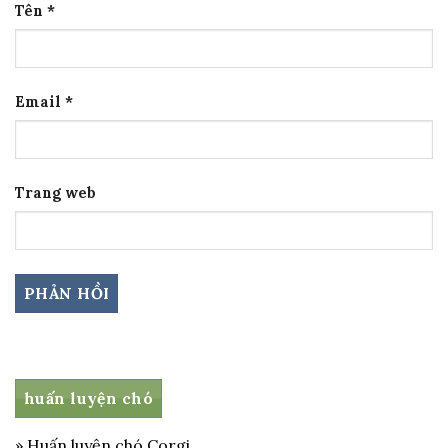
Tên
*
Email
*
Trang web
huấn luyện chó
» Huấn luyện chó Corgi