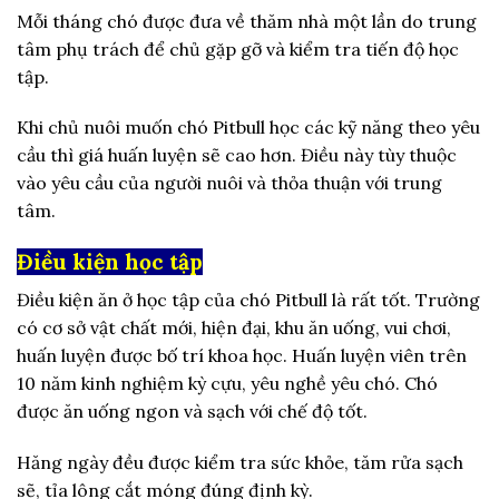
Mỗi tháng chó được đưa về thăm nhà một lần do trung
tâm phụ trách để chủ gặp gỡ và kiểm tra tiến độ học
tập.
Khi chủ nuôi muốn chó Pitbull học các kỹ năng theo yêu
cầu thì giá huấn luyện sẽ cao hơn. Điều này tùy thuộc
vào yêu cầu của người nuôi và thỏa thuận với trung
tâm.
Điều kiện học tập
Điều kiện ăn ở học tập của chó Pitbull là rất tốt. Trường
có cơ sở vật chất mới, hiện đại, khu ăn uống, vui chơi,
huấn luyện được bố trí khoa học. Huấn luyện viên trên
10 năm kinh nghiệm kỳ cựu, yêu nghề yêu chó. Chó
được ăn uống ngon và sạch với chế độ tốt.
Hăng ngày đều được kiểm tra sức khỏe, tăm rửa sạch
sẽ, tỉa lông cắt móng đúng định kỳ.