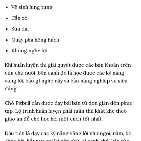
Vệ sinh lung tung
Cắn xé
Sủa dai
Quậy phá hống hách
Không nghe lời
Khi huấn luyện thì giải quyết được các băn khoăn trên
của chủ nuôi, bên cạnh đó là học được các kỹ năng
vâng lời, bảo gì nghe nấy và bản năng nghiệp vụ siêu
đẳng.
Chó Pitbull cần được dạy bài bản từ đơn giản đến phức
tạp. Lộ trình huấn luyện phải tuân thủ khắt khe theo
giáo án để chó học hỏi một cách tốt nhất.
Đầu tiên là dạy các kỹ năng vâng lời như ngồi, nằm, bò,
chào hỏi, bắt tay, gọi lại gần chủ, đi cạnh chủ, kêu sủa