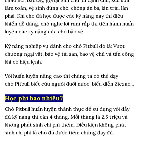
làm toán, vệ sinh đúng chỗ, chống ăn bả, lăn trái, lăn
phải. Khi chó đã học được các kỹ năng này thì điều
khiển dễ dàng, chó nghe lời răm rắp thì tiến hành huấn
luyện các kỹ năng của chó bảo vệ.
Kỹ năng nghiệp vụ dành cho chó Pitbull đó là: Vượt
chướng ngại vật, bảo vệ tài sản, bảo vệ chủ và tấn công
khi có hiệu lệnh.
Với huấn luyện nâng cao thì chúng ta có thể dạy
chó Pitbull biết cứu người đuối nước, biểu diễn Ziczac…
Học phí bao nhiêu?
Chó Pitbull huấn luyện thành thục để sử dụng với đầy
đủ kỹ năng thì cần 4 tháng. Mỗi tháng là 2.5 triệu và
không phát sinh chi phí thêm. Điều kiện không phát
sinh chi phí là chó đã được tiêm chủng đầy đủ.