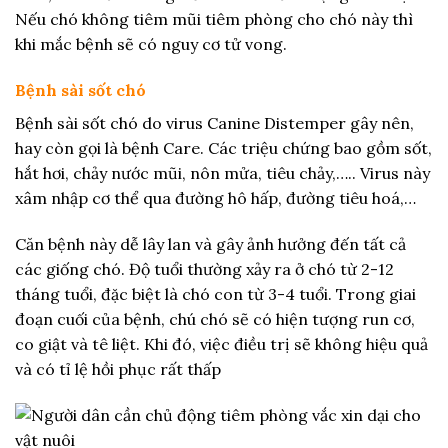
Nếu chó không tiêm mũi tiêm phòng cho chó này thì
khi mắc bệnh sẽ có nguy cơ tử vong.
Bệnh sài sốt chó
Bệnh sài sốt chó do virus Canine Distemper gây nên,
hay còn gọi là bệnh Care. Các triệu chứng bao gồm sốt,
hắt hơi, chảy nước mũi, nôn mửa, tiêu chảy,….. Virus này
xâm nhập cơ thể qua đường hô hấp, đường tiêu hoá,…
Căn bệnh này dễ lây lan và gây ảnh hưởng đến tất cả
các giống chó. Độ tuổi thường xảy ra ở chó từ 2-12
tháng tuổi, đặc biệt là chó con từ 3-4 tuổi. Trong giai
đoạn cuối của bệnh, chú chó sẽ có hiện tượng run cơ,
co giật và tê liệt. Khi đó, việc điều trị sẽ không hiệu quả
và có tỉ lệ hồi phục rất thấp