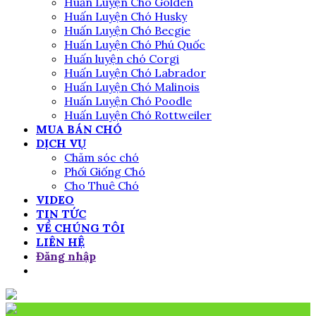
Huấn Luyện Chó Golden
Huấn Luyện Chó Husky
Huấn Luyện Chó Becgie
Huấn Luyện Chó Phú Quốc
Huấn luyện chó Corgi
Huấn Luyện Chó Labrador
Huấn Luyện Chó Malinois
Huấn Luyện Chó Poodle
Huấn Luyện Chó Rottweiler
MUA BÁN CHÓ
DỊCH VỤ
Chăm sóc chó
Phối Giống Chó
Cho Thuê Chó
VIDEO
TIN TỨC
VỀ CHÚNG TÔI
LIÊN HỆ
Đăng nhập