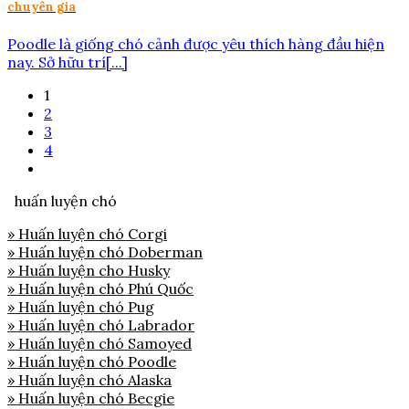
chuyên gia
Poodle là giống chó cảnh được yêu thích hàng đầu hiện
nay. Sở hữu trí[...]
1
2
3
4
huấn luyện chó
» Huấn luyện chó Corgi
» Huấn luyện chó Doberman
» Huấn luyện cho Husky
» Huấn luyện chó Phú Quốc
» Huấn luyện chó Pug
» Huấn luyện chó Labrador
» Huấn luyện chó Samoyed
» Huấn luyện chó Poodle
» Huấn luyện chó Alaska
» Huấn luyện chó Becgie