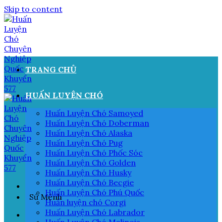
Skip to content
TRANG CHỦ
HUẤN LUYỆN CHÓ
Huấn Luyện Chó Samoyed
Huấn Luyện Chó Doberman
Huấn Luyện Chó Alaska
Huấn Luyện Chó Pug
Huấn Luyện Chó Phốc Sóc
Huấn Luyện Chó Golden
Huấn Luyện Chó Husky
Huấn Luyện Chó Becgie
Huấn Luyện Chó Phú Quốc
Sứ Mệnh
Huấn luyện chó Corgi
Huấn Luyện Chó Labrador