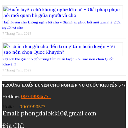
Huấn luyện chó không nghe lời chủ – Giải pháp phục hồi mối quan hệ giữa
người và chó
7 Tháng Tám, 2025
7 lợi ích khi gửi chó đến trung tâm huấn luyện – Vì sao nên chọn Quốc
Khuyển?
7 Tháng Tám, 2025
TRƯỜNG HUẤN LUYỆN CHÓ NGHIỆP VỤ QUỐC KHUYỂN 577
Hotline:
0974993577​​
Hoặc
0901993577
Email: phongdaibkk10@gmail.com
Địa Chỉ: