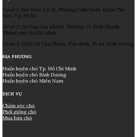
Cơ sở 1: 184 Quốc Lộ 1K, Phường Linh Xuân, Quận Thủ
Đức, Tp. HCM
Cơ sở 2: 26 Ung Văn Khiêm, Phường 25, Bình Thạnh,
Thành phố Hồ Chí Minh
Cơ sở 3: 1208/16 Tân Phước, Tân Bình, Dĩ An, Bình Dương
ĐỊA PHƯƠNG
Huấn luyện chó Tp. Hồ Chí Minh
Huấn luyện chó Bình Dương
Huấn luyện chó Miền Nam
DỊCH VỤ
Chăm sóc chó
Phối giống chó
Mua bán chó