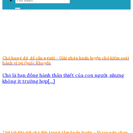
Chó hung dữ, dễ cắn người – Giải pháp huấn luyện chó kiểm soát
hành vi tại Quốc Khuyển
Chó là bạn đồng hành thân thiết của con người, nhưng
không ít trường hợp[...]
7 lợi ích khi gửi chó đến trung tâm huấn luyện – Vì sao nên chọn