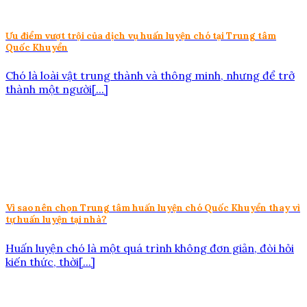
Ưu điểm vượt trội của dịch vụ huấn luyện chó tại Trung tâm
Quốc Khuyển
Chó là loài vật trung thành và thông minh, nhưng để trở
thành một người[...]
Vì sao nên chọn Trung tâm huấn luyện chó Quốc Khuyển thay vì
tự huấn luyện tại nhà?
Huấn luyện chó là một quá trình không đơn giản, đòi hỏi
kiến thức, thời[...]